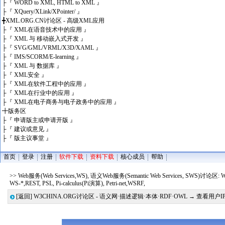
├
『 WORD to XML, HTML to XML 』
├
『 XQuery/XLink/XPointer/ 』
╋
XML.ORG.CN讨论区 - 高级XML应用
├
『 XML在语音技术中的应用 』
├
『 XML 与 移动嵌入式开发 』
├
『 SVG/GML/VRML/X3D/XAML 』
├
『 IMS/SCORM/E-learning 』
├
『 XML 与 数据库 』
├
『 XML安全 』
├
『 XML在软件工程中的应用 』
├
『 XML在行业中的应用 』
├
『 XML在电子商务与电子政务中的应用 』
╋
版务区
├
『 申请版主或申请开版 』
├
『 建议或意见 』
├
『 版主议事堂 』
首页
登录
注册
软件下载
资料下载
核心成员
帮助
>> Web服务(Web Services,WS), 语义Web服务(Semantic Web Services, SWS)讨论区:
WS-*,REST, PSL, Pi-calculus(Pi演算), Petri-net,WSRF,
[返回]
W3CHINA.ORG讨论区 - 语义网·描述逻辑·本体·RDF·OWL
→ 查看用户I