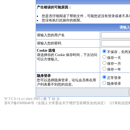
产生错误的可能原因：
您是否仔细阅读了
帮助文件
，可能您还没有登录或者不具
您没有执行此操作的权限。
请输入
请输入您的用户名
请输入您的密码
Cookie 选项
不保存，关闭
请选择你的 Cookie 保存时间，下次访问
保存一天
可以方便输入。
保存一月
保存一年
隐身登录
正常登录
您可以选择隐身登录，论坛会员将在用
隐身登录
户列表看不到您的信息。
W 3 C h i n a ( since 2003 ) 旗 下 站 点
苏ICP备05006046号
《全国人大常委会关于维护互联网安全的决定》
《计算机信息