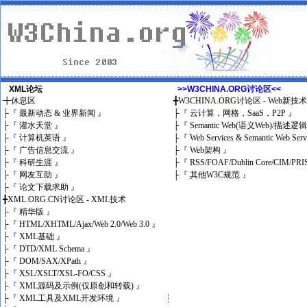
XML论坛
>>W3CHINA.ORG讨论区<<
╋
休息区
╋
W3CHINA.ORG讨论区 - Web新技
├
『 最新动态 & 业界新闻 』
├
『 云计算，网格，SaaS，P2P 』
├
『 灌水天堂 』
├
『 Semantic Web(语义Web)/描述逻
├
『 计算机英语 』
├
『 Web Services & Semantic Web Ser
├
『 广告信息交流 』
├
『 Web架构 』
├
『 科研生涯 』
├
『 RSS/FOAF/Dublin Core/CIM/PRI
├
『 网友互助 』
├
『 其他W3C规范 』
├
『 论文下载求助 』
╋
XML.ORG.CN讨论区 - XML技术
├
『 精华版 』
├
『 HTML/XHTML/Ajax/Web 2.0/Web 3.0 』
├
『 XML基础 』
├
『 DTD/XML Schema 』
├
『 DOM/SAX/XPath 』
├
『 XSL/XSLT/XSL-FO/CSS 』
├
『 XML源码及示例(仅原创和转载) 』
├
『 XML工具及XML开发环境 』