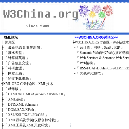
XML论坛
>>W3CHINA.ORG讨论区<<
╋
休息区
╋
W3CHINA.ORG讨论区 - Web新技
├
『 最新动态 & 业界新闻 』
├
『 云计算，网格，SaaS，P2P 』
├
『 灌水天堂 』
├
『 Semantic Web(语义Web)/描述逻
├
『 计算机英语 』
├
『 Web Services & Semantic Web Ser
├
『 广告信息交流 』
├
『 Web架构 』
├
『 科研生涯 』
├
『 RSS/FOAF/Dublin Core/CIM/PRI
├
『 网友互助 』
├
『 其他W3C规范 』
├
『 论文下载求助 』
╋
XML.ORG.CN讨论区 - XML技术
├
『 精华版 』
├
『 HTML/XHTML/Ajax/Web 2.0/Web 3.0 』
├
『 XML基础 』
├
『 DTD/XML Schema 』
├
『 DOM/SAX/XPath 』
├
『 XSL/XSLT/XSL-FO/CSS 』
├
『 XML源码及示例(仅原创和转载) 』
├
『 XML工具及XML开发环境 』