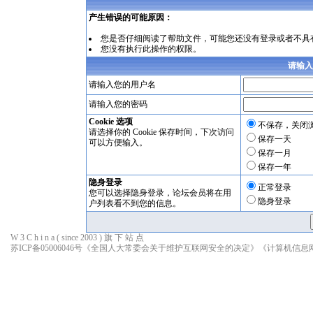
产生错误的可能原因：
您是否仔细阅读了
帮助文件
，可能您还没有登录或者不具
您没有执行此操作的权限。
请输入
请输入您的用户名
请输入您的密码
Cookie 选项
不保存，关闭
请选择你的 Cookie 保存时间，下次访问
保存一天
可以方便输入。
保存一月
保存一年
隐身登录
正常登录
您可以选择隐身登录，论坛会员将在用
隐身登录
户列表看不到您的信息。
W 3 C h i n a ( since 2003 ) 旗 下 站 点
苏ICP备05006046号
《全国人大常委会关于维护互联网安全的决定》
《计算机信息