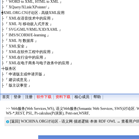
├
『 WORD to XML, HTML to XML 』
├
『 XQuery/XLink/XPointer/ 』
╋
XML.ORG.CN讨论区 - 高级XML应用
├
『 XML在语音技术中的应用 』
├
『 XML 与 移动嵌入式开发 』
├
『 SVG/GML/VRML/X3D/XAML 』
├
『 IMS/SCORM/E-learning 』
├
『 XML 与 数据库 』
├
『 XML安全 』
├
『 XML在软件工程中的应用 』
├
『 XML在行业中的应用 』
├
『 XML在电子商务与电子政务中的应用 』
╋
版务区
├
『 申请版主或申请开版 』
├
『 建议或意见 』
├
『 版主议事堂 』
首页
登录
注册
软件下载
资料下载
核心成员
帮助
>> Web服务(Web Services,WS), 语义Web服务(Semantic Web Services, SWS)讨论区:
WS-*,REST, PSL, Pi-calculus(Pi演算), Petri-net,WSRF,
[返回]
W3CHINA.ORG讨论区 - 语义网·描述逻辑·本体·RDF·OWL
→ 查看用户I