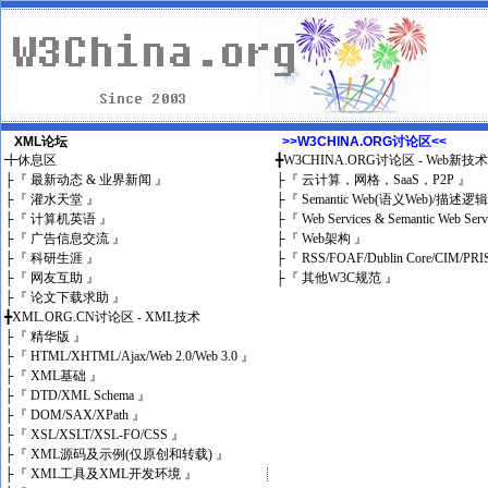
XML论坛
>>W3CHINA.ORG讨论区<<
╋
休息区
╋
W3CHINA.ORG讨论区 - Web新技
├
『 最新动态 & 业界新闻 』
├
『 云计算，网格，SaaS，P2P 』
├
『 灌水天堂 』
├
『 Semantic Web(语义Web)/描述逻
├
『 计算机英语 』
├
『 Web Services & Semantic Web Ser
├
『 广告信息交流 』
├
『 Web架构 』
├
『 科研生涯 』
├
『 RSS/FOAF/Dublin Core/CIM/PRI
├
『 网友互助 』
├
『 其他W3C规范 』
├
『 论文下载求助 』
╋
XML.ORG.CN讨论区 - XML技术
├
『 精华版 』
├
『 HTML/XHTML/Ajax/Web 2.0/Web 3.0 』
├
『 XML基础 』
├
『 DTD/XML Schema 』
├
『 DOM/SAX/XPath 』
├
『 XSL/XSLT/XSL-FO/CSS 』
├
『 XML源码及示例(仅原创和转载) 』
├
『 XML工具及XML开发环境 』