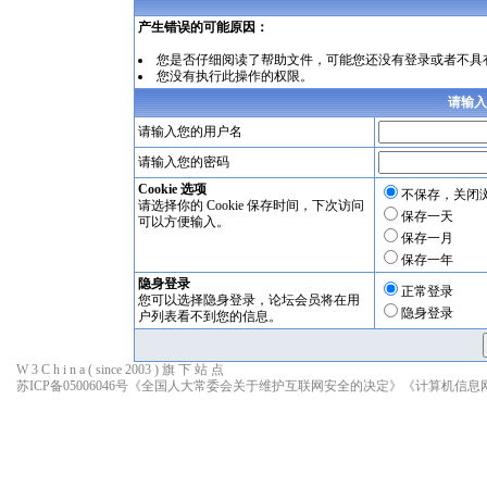
产生错误的可能原因：
您是否仔细阅读了
帮助文件
，可能您还没有登录或者不具
您没有执行此操作的权限。
请输入
请输入您的用户名
请输入您的密码
Cookie 选项
不保存，关闭
请选择你的 Cookie 保存时间，下次访问
保存一天
可以方便输入。
保存一月
保存一年
隐身登录
正常登录
您可以选择隐身登录，论坛会员将在用
隐身登录
户列表看不到您的信息。
W 3 C h i n a ( since 2003 ) 旗 下 站 点
苏ICP备05006046号
《全国人大常委会关于维护互联网安全的决定》
《计算机信息