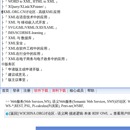
├
『 WORD to XML, HTML to XML 』
├
『 XQuery/XLink/XPointer/ 』
╋
XML.ORG.CN讨论区 - 高级XML应用
├
『 XML在语音技术中的应用 』
├
『 XML 与 移动嵌入式开发 』
├
『 SVG/GML/VRML/X3D/XAML 』
├
『 IMS/SCORM/E-learning 』
├
『 XML 与 数据库 』
├
『 XML安全 』
├
『 XML在软件工程中的应用 』
├
『 XML在行业中的应用 』
├
『 XML在电子商务与电子政务中的应用 』
╋
版务区
├
『 申请版主或申请开版 』
├
『 建议或意见 』
├
『 版主议事堂 』
首页
登录
注册
软件下载
资料下载
核心成员
帮助
>> Web服务(Web Services,WS), 语义Web服务(Semantic Web Services, SWS)讨论区:
WS-*,REST, PSL, Pi-calculus(Pi演算), Petri-net,WSRF,
[返回]
W3CHINA.ORG讨论区 - 语义网·描述逻辑·本体·RDF·OWL
→ 查看用户I