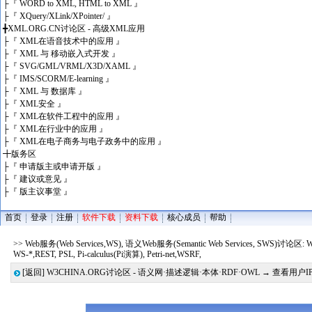
├
『 WORD to XML, HTML to XML 』
├
『 XQuery/XLink/XPointer/ 』
╋
XML.ORG.CN讨论区 - 高级XML应用
├
『 XML在语音技术中的应用 』
├
『 XML 与 移动嵌入式开发 』
├
『 SVG/GML/VRML/X3D/XAML 』
├
『 IMS/SCORM/E-learning 』
├
『 XML 与 数据库 』
├
『 XML安全 』
├
『 XML在软件工程中的应用 』
├
『 XML在行业中的应用 』
├
『 XML在电子商务与电子政务中的应用 』
╋
版务区
├
『 申请版主或申请开版 』
├
『 建议或意见 』
├
『 版主议事堂 』
首页
登录
注册
软件下载
资料下载
核心成员
帮助
>> Web服务(Web Services,WS), 语义Web服务(Semantic Web Services, SWS)讨论区:
WS-*,REST, PSL, Pi-calculus(Pi演算), Petri-net,WSRF,
[返回]
W3CHINA.ORG讨论区 - 语义网·描述逻辑·本体·RDF·OWL
→ 查看用户I