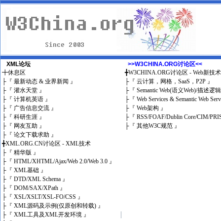
XML论坛
>>W3CHINA.ORG讨论区<<
╋
休息区
╋
W3CHINA.ORG讨论区 - Web新技
├
『 最新动态 & 业界新闻 』
├
『 云计算，网格，SaaS，P2P 』
├
『 灌水天堂 』
├
『 Semantic Web(语义Web)/描述逻
├
『 计算机英语 』
├
『 Web Services & Semantic Web Ser
├
『 广告信息交流 』
├
『 Web架构 』
├
『 科研生涯 』
├
『 RSS/FOAF/Dublin Core/CIM/PRI
├
『 网友互助 』
├
『 其他W3C规范 』
├
『 论文下载求助 』
╋
XML.ORG.CN讨论区 - XML技术
├
『 精华版 』
├
『 HTML/XHTML/Ajax/Web 2.0/Web 3.0 』
├
『 XML基础 』
├
『 DTD/XML Schema 』
├
『 DOM/SAX/XPath 』
├
『 XSL/XSLT/XSL-FO/CSS 』
├
『 XML源码及示例(仅原创和转载) 』
├
『 XML工具及XML开发环境 』