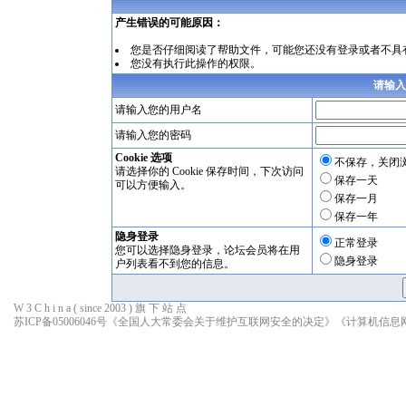
产生错误的可能原因：
您是否仔细阅读了
帮助文件
，可能您还没有登录或者不具
您没有执行此操作的权限。
请输入
请输入您的用户名
请输入您的密码
Cookie 选项
不保存，关闭
请选择你的 Cookie 保存时间，下次访问
保存一天
可以方便输入。
保存一月
保存一年
隐身登录
正常登录
您可以选择隐身登录，论坛会员将在用
隐身登录
户列表看不到您的信息。
W 3 C h i n a ( since 2003 ) 旗 下 站 点
苏ICP备05006046号
《全国人大常委会关于维护互联网安全的决定》
《计算机信息