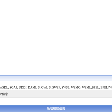
SDL, SOAP, UDDI, DAML-S, OWL-S, SWSF, SWSL, WSMO, WSML,BPEL, BPEL4WS, WSF
IP信息
论坛错误信息