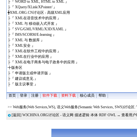
├
『 WORD to XML, HTML to XML 』
├
『 XQuery/XLink/XPointer/ 』
╋
XML.ORG.CN讨论区 - 高级XML应用
├
『 XML在语音技术中的应用 』
├
『 XML 与 移动嵌入式开发 』
├
『 SVG/GML/VRML/X3D/XAML 』
├
『 IMS/SCORM/E-learning 』
├
『 XML 与 数据库 』
├
『 XML安全 』
├
『 XML在软件工程中的应用 』
├
『 XML在行业中的应用 』
├
『 XML在电子商务与电子政务中的应用 』
╋
版务区
├
『 申请版主或申请开版 』
├
『 建议或意见 』
├
『 版主议事堂 』
首页
登录
注册
软件下载
资料下载
核心成员
帮助
>> Web服务(Web Services,WS), 语义Web服务(Semantic Web Services, SWS)讨论区: W
[返回]
W3CHINA.ORG讨论区 - 语义网·描述逻辑·本体·RDF·OWL
→ 查看用户