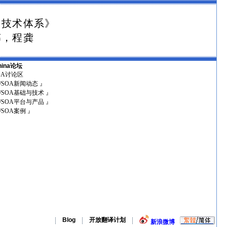
网技术体系》
伟，程龚
hina论坛
SOA讨论区
I/SOA新闻动态 』
I/SOA基础与技术 』
I/SOA平台与产品 』
I/SOA案例 』
Blog
开放翻译计划
新浪微博