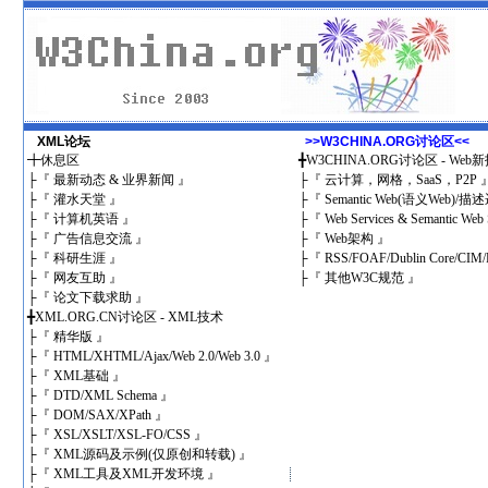
XML论坛
>>W3CHINA.ORG讨论区<<
╋
休息区
╋
W3CHINA.ORG讨论区 - We
├
『 最新动态 & 业界新闻 』
├
『 云计算，网格，SaaS，P2P 
├
『 灌水天堂 』
├
『 Semantic Web(语义Web)/
├
『 计算机英语 』
├
『 Web Services & Semantic Web 
├
『 广告信息交流 』
├
『 Web架构 』
├
『 科研生涯 』
├
『 RSS/FOAF/Dublin Core/CIM/
├
『 网友互助 』
├
『 其他W3C规范 』
├
『 论文下载求助 』
╋
XML.ORG.CN讨论区 - XML技术
├
『 精华版 』
├
『 HTML/XHTML/Ajax/Web 2.0/Web 3.0 』
├
『 XML基础 』
├
『 DTD/XML Schema 』
├
『 DOM/SAX/XPath 』
├
『 XSL/XSLT/XSL-FO/CSS 』
├
『 XML源码及示例(仅原创和转载) 』
├
『 XML工具及XML开发环境 』