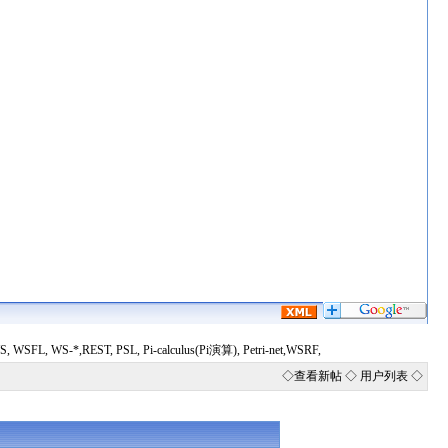
L, WS-*,REST, PSL, Pi-calculus(Pi演算), Petri-net,WSRF,
◇
查看新帖
◇
用户列表
◇