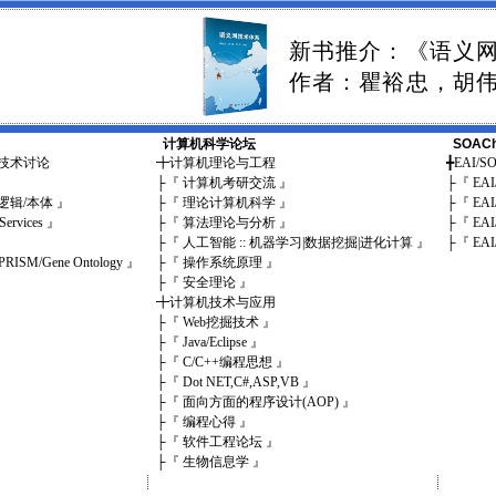
新书推介：《语义
作者：瞿裕忠，胡
计算机科学论坛
SOAC
b新技术讨论
╋
计算机理论与工程
╋
EAI/
』
├
『 计算机考研交流 』
├
『 EA
描述逻辑/本体 』
├
『 理论计算机科学 』
├
『 EA
Services 』
├
『 算法理论与分析 』
├
『 EA
├
『 人工智能 :: 机器学习|数据挖掘|进化计算 』
├
『 EA
PRISM/Gene Ontology 』
├
『 操作系统原理 』
├
『 安全理论 』
╋
计算机技术与应用
├
『 Web挖掘技术 』
├
『 Java/Eclipse 』
├
『 C/C++编程思想 』
├
『 Dot NET,C#,ASP,VB 』
├
『 面向方面的程序设计(AOP) 』
├
『 编程心得 』
├
『 软件工程论坛 』
├
『 生物信息学 』