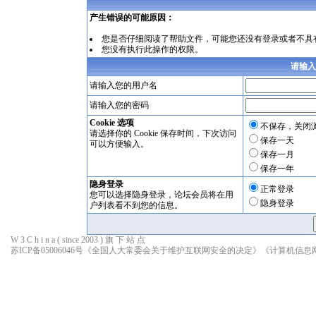
产生错误的可能原因：
您是否仔细阅读了
帮助文件
，可能您还没有登录或者不具
您没有执行此操作的权限。
请输入
请输入您的用户名
请输入您的密码
Cookie 选项
不保存，关闭
请选择你的 Cookie 保存时间，下次访问
保存一天
可以方便输入。
保存一月
保存一年
隐身登录
正常登录
您可以选择隐身登录，论坛会员将在用
隐身登录
户列表看不到您的信息。
W 3 C h i n a ( since 2003 ) 旗 下 站 点
苏ICP备05006046号
《全国人大常委会关于维护互联网安全的决定》
《计算机信息