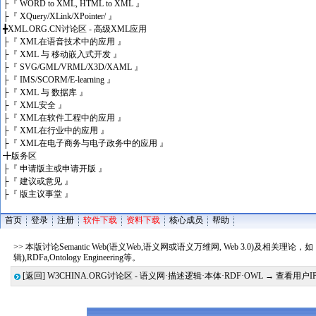
├
『 WORD to XML, HTML to XML 』
├
『 XQuery/XLink/XPointer/ 』
╋
XML.ORG.CN讨论区 - 高级XML应用
├
『 XML在语音技术中的应用 』
├
『 XML 与 移动嵌入式开发 』
├
『 SVG/GML/VRML/X3D/XAML 』
├
『 IMS/SCORM/E-learning 』
├
『 XML 与 数据库 』
├
『 XML安全 』
├
『 XML在软件工程中的应用 』
├
『 XML在行业中的应用 』
├
『 XML在电子商务与电子政务中的应用 』
╋
版务区
├
『 申请版主或申请开版 』
├
『 建议或意见 』
├
『 版主议事堂 』
首页
登录
注册
软件下载
资料下载
核心成员
帮助
>> 本版讨论Semantic Web(语义Web,语义网或语义万维网, Web 3.0)及相关理论，如：Ontolog
辑),RDFa,Ontology Engineering等。
[返回]
W3CHINA.ORG讨论区 - 语义网·描述逻辑·本体·RDF·OWL
→ 查看用户I