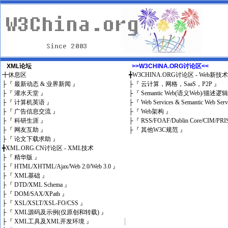
XML论坛
>>W3CHINA.ORG讨论区<<
╋
休息区
╋
W3CHINA.ORG讨论区 - Web新技
├
『 最新动态 & 业界新闻 』
├
『 云计算，网格，SaaS，P2P 』
├
『 灌水天堂 』
├
『 Semantic Web(语义Web)/描述逻
├
『 计算机英语 』
├
『 Web Services & Semantic Web Ser
├
『 广告信息交流 』
├
『 Web架构 』
├
『 科研生涯 』
├
『 RSS/FOAF/Dublin Core/CIM/PRI
├
『 网友互助 』
├
『 其他W3C规范 』
├
『 论文下载求助 』
╋
XML.ORG.CN讨论区 - XML技术
├
『 精华版 』
├
『 HTML/XHTML/Ajax/Web 2.0/Web 3.0 』
├
『 XML基础 』
├
『 DTD/XML Schema 』
├
『 DOM/SAX/XPath 』
├
『 XSL/XSLT/XSL-FO/CSS 』
├
『 XML源码及示例(仅原创和转载) 』
├
『 XML工具及XML开发环境 』