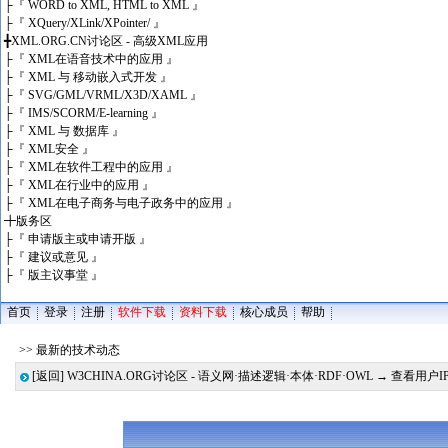
├
『 WORD to XML, HTML to XML 』
├
『 XQuery/XLink/XPointer/ 』
╋
XML.ORG.CN讨论区 - 高级XML应用
├
『 XML在语音技术中的应用 』
├
『 XML 与 移动嵌入式开发 』
├
『 SVG/GML/VRML/X3D/XAML 』
├
『 IMS/SCORM/E-learning 』
├
『 XML 与 数据库 』
├
『 XML安全 』
├
『 XML在软件工程中的应用 』
├
『 XML在行业中的应用 』
├
『 XML在电子商务与电子政务中的应用 』
╋
版务区
├
『 申请版主或申请开版 』
├
『 建议或意见 』
├
『 版主议事堂 』
首页
登录
注册
软件下载
资料下载
核心成员
帮助
>> 最新的技术动态
[返回]
W3CHINA.ORG讨论区 - 语义网·描述逻辑·本体·RDF·OWL
→ 查看用户I