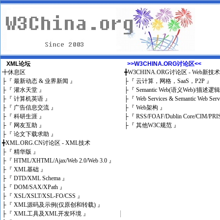
XML论坛
>>W3CHINA.ORG讨论区<<
╋
休息区
╋
W3CHINA.ORG讨论区 - Web新技
├
『 最新动态 & 业界新闻 』
├
『 云计算，网格，SaaS，P2P 』
├
『 灌水天堂 』
├
『 Semantic Web(语义Web)/描述逻
├
『 计算机英语 』
├
『 Web Services & Semantic Web Ser
├
『 广告信息交流 』
├
『 Web架构 』
├
『 科研生涯 』
├
『 RSS/FOAF/Dublin Core/CIM/PRI
├
『 网友互助 』
├
『 其他W3C规范 』
├
『 论文下载求助 』
╋
XML.ORG.CN讨论区 - XML技术
├
『 精华版 』
├
『 HTML/XHTML/Ajax/Web 2.0/Web 3.0 』
├
『 XML基础 』
├
『 DTD/XML Schema 』
├
『 DOM/SAX/XPath 』
├
『 XSL/XSLT/XSL-FO/CSS 』
├
『 XML源码及示例(仅原创和转载) 』
├
『 XML工具及XML开发环境 』