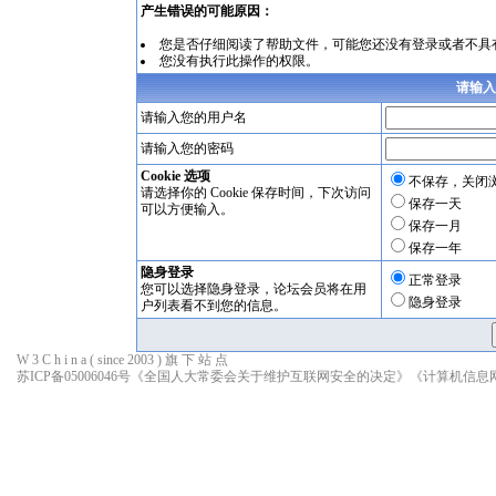
产生错误的可能原因：
您是否仔细阅读了
帮助文件
，可能您还没有登录或者不具
您没有执行此操作的权限。
请输入
请输入您的用户名
请输入您的密码
Cookie 选项
不保存，关闭
请选择你的 Cookie 保存时间，下次访问
保存一天
可以方便输入。
保存一月
保存一年
隐身登录
正常登录
您可以选择隐身登录，论坛会员将在用
隐身登录
户列表看不到您的信息。
W 3 C h i n a ( since 2003 ) 旗 下 站 点
苏ICP备05006046号
《全国人大常委会关于维护互联网安全的决定》
《计算机信息