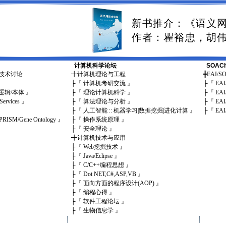
新书推介：《语义
作者：瞿裕忠，胡
计算机科学论坛
SOAC
b新技术讨论
╋
计算机理论与工程
╋
EAI/
』
├
『 计算机考研交流 』
├
『 EA
描述逻辑/本体 』
├
『 理论计算机科学 』
├
『 EA
Services 』
├
『 算法理论与分析 』
├
『 EA
├
『 人工智能 :: 机器学习|数据挖掘|进化计算 』
├
『 EA
PRISM/Gene Ontology 』
├
『 操作系统原理 』
├
『 安全理论 』
╋
计算机技术与应用
├
『 Web挖掘技术 』
├
『 Java/Eclipse 』
├
『 C/C++编程思想 』
├
『 Dot NET,C#,ASP,VB 』
├
『 面向方面的程序设计(AOP) 』
├
『 编程心得 』
├
『 软件工程论坛 』
├
『 生物信息学 』