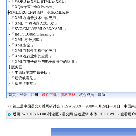
├
『 WORD to XML, HTML to XML 』
├
『 XQuery/XLink/XPointer/ 』
╋
XML.ORG.CN讨论区 - 高级XML应用
├
『 XML在语音技术中的应用 』
├
『 XML 与 移动嵌入式开发 』
├
『 SVG/GML/VRML/X3D/XAML 』
├
『 IMS/SCORM/E-learning 』
├
『 XML 与 数据库 』
├
『 XML安全 』
├
『 XML在软件工程中的应用 』
├
『 XML在行业中的应用 』
├
『 XML在电子商务与电子政务中的应用 』
╋
版务区
├
『 申请版主或申请开版 』
├
『 建议或意见 』
├
『 版主议事堂 』
首页
登录
注册
软件下载
资料下载
核心成员
帮助
>> 第三届中国语义万维网研讨会（CSWS2009） 2009年8月29日—31日，中
[返回]
W3CHINA.ORG讨论区 - 语义网·描述逻辑·本体·RDF·OWL
→ 查看用户