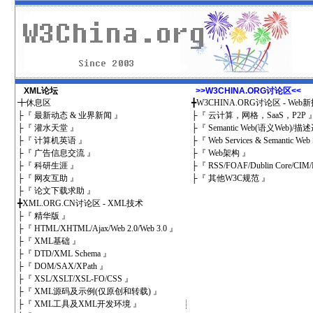
XML论坛
>>W3CHINA.ORG讨论区<<
╋
休息区
╋
W3CHINA.ORG讨论区 - We
├
『 最新动态 & 业界新闻 』
├
『 云计算，网格，SaaS，P2P 
├
『 灌水天堂 』
├
『 Semantic Web(语义Web)/
├
『 计算机英语 』
├
『 Web Services & Semantic Web 
├
『 广告信息交流 』
├
『 Web架构 』
├
『 科研生涯 』
├
『 RSS/FOAF/Dublin Core/CIM/
├
『 网友互助 』
├
『 其他W3C规范 』
├
『 论文下载求助 』
╋
XML.ORG.CN讨论区 - XML技术
├
『 精华版 』
├
『 HTML/XHTML/Ajax/Web 2.0/Web 3.0 』
├
『 XML基础 』
├
『 DTD/XML Schema 』
├
『 DOM/SAX/XPath 』
├
『 XSL/XSLT/XSL-FO/CSS 』
├
『 XML源码及示例(仅原创和转载) 』
├
『 XML工具及XML开发环境 』