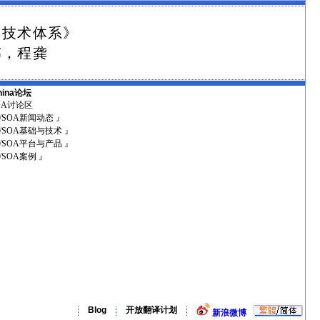
网技术体系》
伟，程龚
hina论坛
SOA讨论区
I/SOA新闻动态 』
I/SOA基础与技术 』
I/SOA平台与产品 』
I/SOA案例 』
Blog
开放翻译计划
新浪微博