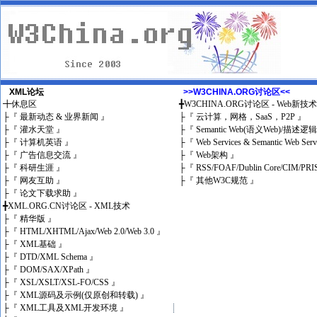
XML论坛
>>W3CHINA.ORG讨论区<<
╋
休息区
╋
W3CHINA.ORG讨论区 - Web新技
├
『 最新动态 & 业界新闻 』
├
『 云计算，网格，SaaS，P2P 』
├
『 灌水天堂 』
├
『 Semantic Web(语义Web)/描述逻
├
『 计算机英语 』
├
『 Web Services & Semantic Web Ser
├
『 广告信息交流 』
├
『 Web架构 』
├
『 科研生涯 』
├
『 RSS/FOAF/Dublin Core/CIM/PRI
├
『 网友互助 』
├
『 其他W3C规范 』
├
『 论文下载求助 』
╋
XML.ORG.CN讨论区 - XML技术
├
『 精华版 』
├
『 HTML/XHTML/Ajax/Web 2.0/Web 3.0 』
├
『 XML基础 』
├
『 DTD/XML Schema 』
├
『 DOM/SAX/XPath 』
├
『 XSL/XSLT/XSL-FO/CSS 』
├
『 XML源码及示例(仅原创和转载) 』
├
『 XML工具及XML开发环境 』