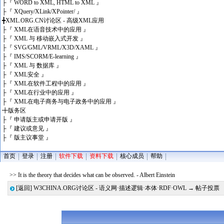
├
『 WORD to XML, HTML to XML 』
├
『 XQuery/XLink/XPointer/ 』
╋
XML.ORG.CN讨论区 - 高级XML应用
├
『 XML在语音技术中的应用 』
├
『 XML 与 移动嵌入式开发 』
├
『 SVG/GML/VRML/X3D/XAML 』
├
『 IMS/SCORM/E-learning 』
├
『 XML 与 数据库 』
├
『 XML安全 』
├
『 XML在软件工程中的应用 』
├
『 XML在行业中的应用 』
├
『 XML在电子商务与电子政务中的应用 』
╋
版务区
├
『 申请版主或申请开版 』
├
『 建议或意见 』
├
『 版主议事堂 』
首页
登录
注册
软件下载
资料下载
核心成员
帮助
>> It is the theory that decides what can be observed. - Albert Einstein
[返回]
W3CHINA.ORG讨论区 - 语义网·描述逻辑·本体·RDF·OWL
→ 帖子投票