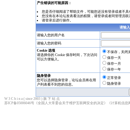
产生错误的可能原因：
您是否仔细阅读了
帮助文件
，可能您还没有登录或者不具
您没有在本论坛发表看法的权限，请
登录
或者同管理员联
请登录后进行操作。
请输入
请输入您的用户名
请输入您的密码
Cookie 选项
不保存，关闭
请选择你的 Cookie 保存时间，下次访问
保存一天
可以方便输入。
保存一月
保存一年
隐身登录
正常登录
您可以选择隐身登录，论坛会员将在用
隐身登录
户列表看不到您的信息。
W 3 C h i n a ( since 2003 ) 旗 下 站 点
苏ICP备05006046号
《全国人大常委会关于维护互联网安全的决定》
《计算机信息