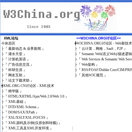
XML论坛
>>W3CHINA.ORG讨论区<<
╋
休息区
╋
W3CHINA.ORG讨论区 - Web新技
├
『 最新动态 & 业界新闻 』
├
『 云计算，网格，SaaS，P2P 』
├
『 灌水天堂 』
├
『 Semantic Web(语义Web)/描述逻
├
『 计算机英语 』
├
『 Web Services & Semantic Web Ser
├
『 广告信息交流 』
├
『 Web架构 』
├
『 科研生涯 』
├
『 RSS/FOAF/Dublin Core/CIM/PRI
├
『 网友互助 』
├
『 其他W3C规范 』
├
『 论文下载求助 』
╋
XML.ORG.CN讨论区 - XML技术
├
『 精华版 』
├
『 HTML/XHTML/Ajax/Web 2.0/Web 3.0 』
├
『 XML基础 』
├
『 DTD/XML Schema 』
├
『 DOM/SAX/XPath 』
├
『 XSL/XSLT/XSL-FO/CSS 』
├
『 XML源码及示例(仅原创和转载) 』
├
『 XML工具及XML开发环境 』