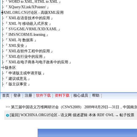
├
『 WORD to XML, HTML to XML 』
├
『 XQuery/XLink/XPointer/ 』
╋
XML.ORG.CN讨论区 - 高级XML应用
├
『 XML在语音技术中的应用 』
├
『 XML 与 移动嵌入式开发 』
├
『 SVG/GML/VRML/X3D/XAML 』
├
『 IMS/SCORM/E-learning 』
├
『 XML 与 数据库 』
├
『 XML安全 』
├
『 XML在软件工程中的应用 』
├
『 XML在行业中的应用 』
├
『 XML在电子商务与电子政务中的应用 』
╋
版务区
├
『 申请版主或申请开版 』
├
『 建议或意见 』
├
『 版主议事堂 』
首页
登录
注册
软件下载
资料下载
核心成员
帮助
>> 第三届中国语义万维网研讨会（CSWS2009） 2009年8月29日—31日，中国
[返回]
W3CHINA.ORG讨论区 - 语义网·描述逻辑·本体·RDF·OWL
→ 帖子投票