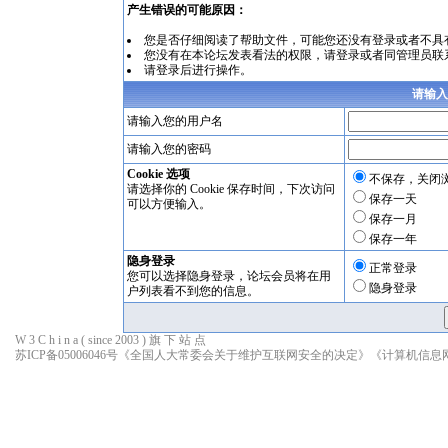
产生错误的可能原因：
您是否仔细阅读了
帮助文件
，可能您还没有登录或者不具
您没有在本论坛发表看法的权限，请
登录
或者同管理员联
请登录后进行操作。
请输入
请输入您的用户名
请输入您的密码
Cookie 选项
不保存，关闭
请选择你的 Cookie 保存时间，下次访问
保存一天
可以方便输入。
保存一月
保存一年
隐身登录
正常登录
您可以选择隐身登录，论坛会员将在用
隐身登录
户列表看不到您的信息。
W 3 C h i n a ( since 2003 ) 旗 下 站 点
苏ICP备05006046号
《全国人大常委会关于维护互联网安全的决定》
《计算机信息