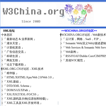
XML论坛
>>W3CHINA.ORG讨论区<<
╋
休息区
╋
W3CHINA.ORG讨论区 - Web新技
├
『 最新动态 & 业界新闻 』
├
『 云计算，网格，SaaS，P2P 』
├
『 灌水天堂 』
├
『 Semantic Web(语义Web)/描述逻
├
『 计算机英语 』
├
『 Web Services & Semantic Web Ser
├
『 广告信息交流 』
├
『 Web架构 』
├
『 科研生涯 』
├
『 RSS/FOAF/Dublin Core/CIM/PRI
├
『 网友互助 』
├
『 其他W3C规范 』
├
『 论文下载求助 』
╋
XML.ORG.CN讨论区 - XML技术
├
『 精华版 』
├
『 HTML/XHTML/Ajax/Web 2.0/Web 3.0 』
├
『 XML基础 』
├
『 DTD/XML Schema 』
├
『 DOM/SAX/XPath 』
├
『 XSL/XSLT/XSL-FO/CSS 』
├
『 XML源码及示例(仅原创和转载) 』
├
『 XML工具及XML开发环境 』