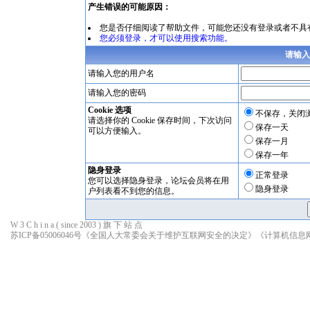
产生错误的可能原因：
您是否仔细阅读了
帮助文件
，可能您还没有登录或者不具
您必须登录，才可以使用搜索功能。
请输入
请输入您的用户名
请输入您的密码
Cookie 选项
不保存，关闭
请选择你的 Cookie 保存时间，下次访问
保存一天
可以方便输入。
保存一月
保存一年
隐身登录
正常登录
您可以选择隐身登录，论坛会员将在用
隐身登录
户列表看不到您的信息。
W 3 C h i n a ( since 2003 ) 旗 下 站 点
苏ICP备05006046号
《全国人大常委会关于维护互联网安全的决定》
《计算机信息