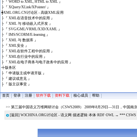
├
『 WORD to XML, HTML to XML 』
├
『 XQuery/XLink/XPointer/ 』
╋
XML.ORG.CN讨论区 - 高级XML应用
├
『 XML在语音技术中的应用 』
├
『 XML 与 移动嵌入式开发 』
├
『 SVG/GML/VRML/X3D/XAML 』
├
『 IMS/SCORM/E-learning 』
├
『 XML 与 数据库 』
├
『 XML安全 』
├
『 XML在软件工程中的应用 』
├
『 XML在行业中的应用 』
├
『 XML在电子商务与电子政务中的应用 』
╋
版务区
├
『 申请版主或申请开版 』
├
『 建议或意见 』
├
『 版主议事堂 』
首页
登录
注册
软件下载
资料下载
核心成员
帮助
>> 第三届中国语义万维网研讨会（CSWS2009） 2009年8月29日—31日，中国
[返回]
W3CHINA.ORG讨论区 - 语义网·描述逻辑·本体·RDF·OWL
→
*** CSWS