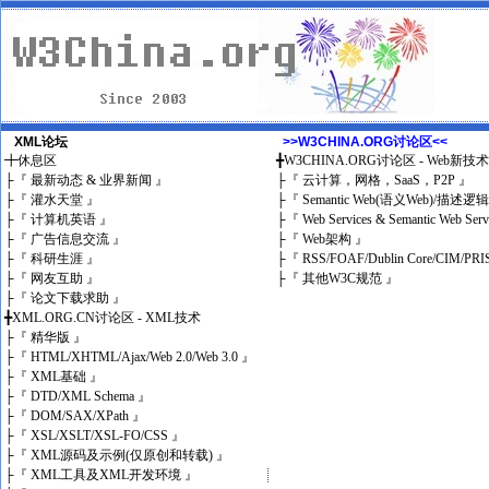
XML论坛
>>W3CHINA.ORG讨论区<<
╋
休息区
╋
W3CHINA.ORG讨论区 - Web新技
├
『 最新动态 & 业界新闻 』
├
『 云计算，网格，SaaS，P2P 』
├
『 灌水天堂 』
├
『 Semantic Web(语义Web)/描述逻
├
『 计算机英语 』
├
『 Web Services & Semantic Web Ser
├
『 广告信息交流 』
├
『 Web架构 』
├
『 科研生涯 』
├
『 RSS/FOAF/Dublin Core/CIM/PRI
├
『 网友互助 』
├
『 其他W3C规范 』
├
『 论文下载求助 』
╋
XML.ORG.CN讨论区 - XML技术
├
『 精华版 』
├
『 HTML/XHTML/Ajax/Web 2.0/Web 3.0 』
├
『 XML基础 』
├
『 DTD/XML Schema 』
├
『 DOM/SAX/XPath 』
├
『 XSL/XSLT/XSL-FO/CSS 』
├
『 XML源码及示例(仅原创和转载) 』
├
『 XML工具及XML开发环境 』