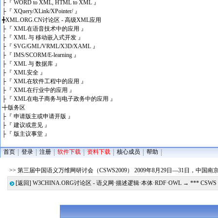
├
『 WORD to XML, HTML to XML 』
├
『 XQuery/XLink/XPointer/ 』
╋
XML.ORG.CN讨论区 - 高级XML应用
├
『 XML在语音技术中的应用 』
├
『 XML 与 移动嵌入式开发 』
├
『 SVG/GML/VRML/X3D/XAML 』
├
『 IMS/SCORM/E-learning 』
├
『 XML 与 数据库 』
├
『 XML安全 』
├
『 XML在软件工程中的应用 』
├
『 XML在行业中的应用 』
├
『 XML在电子商务与电子政务中的应用 』
╋
版务区
├
『 申请版主或申请开版 』
├
『 建议或意见 』
├
『 版主议事堂 』
首页
登录
注册
软件下载
资料下载
核心成员
帮助
>> 第三届中国语义万维网研讨会（CSWS2009） 2009年8月29日—31日，中国
[返回]
W3CHINA.ORG讨论区 - 语义网·描述逻辑·本体·RDF·OWL
→
*** CSWS