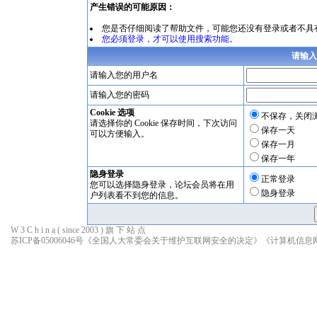
产生错误的可能原因：
您是否仔细阅读了
帮助文件
，可能您还没有登录或者不具
您必须登录，才可以使用搜索功能。
请输入
请输入您的用户名
请输入您的密码
Cookie 选项
不保存，关闭
请选择你的 Cookie 保存时间，下次访问
保存一天
可以方便输入。
保存一月
保存一年
隐身登录
正常登录
您可以选择隐身登录，论坛会员将在用
隐身登录
户列表看不到您的信息。
W 3 C h i n a ( since 2003 ) 旗 下 站 点
苏ICP备05006046号
《全国人大常委会关于维护互联网安全的决定》
《计算机信息