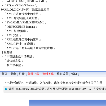
├
『 WORD to XML, HTML to XML 』
├
『 XQuery/XLink/XPointer/ 』
╋
XML.ORG.CN讨论区 - 高级XML应用
├
『 XML在语音技术中的应用 』
├
『 XML 与 移动嵌入式开发 』
├
『 SVG/GML/VRML/X3D/XAML 』
├
『 IMS/SCORM/E-learning 』
├
『 XML 与 数据库 』
├
『 XML安全 』
├
『 XML在软件工程中的应用 』
├
『 XML在行业中的应用 』
├
『 XML在电子商务与电子政务中的应用 』
╋
版务区
├
『 申请版主或申请开版 』
├
『 建议或意见 』
├
『 版主议事堂 』
首页
登录
注册
软件下载
资料下载
核心成员
帮助
>> 讨论密码学、密码协议、入侵检测、访问控制等与安全理论研究有关的主题
[返回]
W3CHINA.ORG讨论区 - 语义网·描述逻辑·本体·RDF·OWL
→
『 安全理