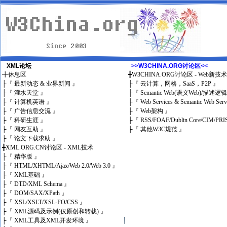
XML论坛
>>W3CHINA.ORG讨论区<<
╋
休息区
╋
W3CHINA.ORG讨论区 - Web新技
├
『 最新动态 & 业界新闻 』
├
『 云计算，网格，SaaS，P2P 』
├
『 灌水天堂 』
├
『 Semantic Web(语义Web)/描述逻
├
『 计算机英语 』
├
『 Web Services & Semantic Web Ser
├
『 广告信息交流 』
├
『 Web架构 』
├
『 科研生涯 』
├
『 RSS/FOAF/Dublin Core/CIM/PRI
├
『 网友互助 』
├
『 其他W3C规范 』
├
『 论文下载求助 』
╋
XML.ORG.CN讨论区 - XML技术
├
『 精华版 』
├
『 HTML/XHTML/Ajax/Web 2.0/Web 3.0 』
├
『 XML基础 』
├
『 DTD/XML Schema 』
├
『 DOM/SAX/XPath 』
├
『 XSL/XSLT/XSL-FO/CSS 』
├
『 XML源码及示例(仅原创和转载) 』
├
『 XML工具及XML开发环境 』