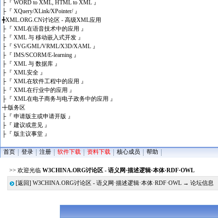
├
『 WORD to XML, HTML to XML 』
├
『 XQuery/XLink/XPointer/ 』
╋
XML.ORG.CN讨论区 - 高级XML应用
├
『 XML在语音技术中的应用 』
├
『 XML 与 移动嵌入式开发 』
├
『 SVG/GML/VRML/X3D/XAML 』
├
『 IMS/SCORM/E-learning 』
├
『 XML 与 数据库 』
├
『 XML安全 』
├
『 XML在软件工程中的应用 』
├
『 XML在行业中的应用 』
├
『 XML在电子商务与电子政务中的应用 』
╋
版务区
├
『 申请版主或申请开版 』
├
『 建议或意见 』
├
『 版主议事堂 』
首页
登录
注册
软件下载
资料下载
核心成员
帮助
>> 欢迎光临
W3CHINA.ORG讨论区 - 语义网·描述逻辑·本体·RDF·OWL
[返回]
W3CHINA.ORG讨论区 - 语义网·描述逻辑·本体·RDF·OWL
→ 论坛信息