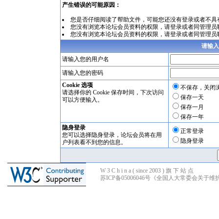
产生错误的可能原因：
您是否仔细阅读了
帮助文件
，可能您还没有登录或者不具
您没有浏览本论坛会员资料的权限，请
登录
或者同管理员
您没有浏览本论坛会员资料的权限，请
登录
或者同管理员
请输入
请输入您的用户名
请输入您的密码
Cookie 选项
不保存，关闭
请选择你的 Cookie 保存时间，下次访问
保存一天
可以方便输入。
保存一月
保存一年
隐身登录
正常登录
您可以选择隐身登录，论坛会员将在用
隐身登录
户列表看不到您的信息。
W 3 C h i n a ( since 2003 ) 旗 下 站 点
苏ICP备05006046号
《全国人大常委会关于维