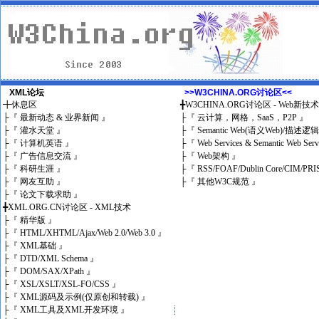
XML论坛
>>W3CHINA.ORG讨论区<<
╋
休息区
╋
W3CHINA.ORG讨论区 - Web新技
├
『 最新动态 & 业界新闻 』
├
『 云计算，网格，SaaS，P2P 』
├
『 灌水天堂 』
├
『 Semantic Web(语义Web)/描述逻
├
『 计算机英语 』
├
『 Web Services & Semantic Web Ser
├
『 广告信息交流 』
├
『 Web架构 』
├
『 科研生涯 』
├
『 RSS/FOAF/Dublin Core/CIM/PRI
├
『 网友互助 』
├
『 其他W3C规范 』
├
『 论文下载求助 』
╋
XML.ORG.CN讨论区 - XML技术
├
『 精华版 』
├
『 HTML/XHTML/Ajax/Web 2.0/Web 3.0 』
├
『 XML基础 』
├
『 DTD/XML Schema 』
├
『 DOM/SAX/XPath 』
├
『 XSL/XSLT/XSL-FO/CSS 』
├
『 XML源码及示例(仅原创和转载) 』
├
『 XML工具及XML开发环境 』